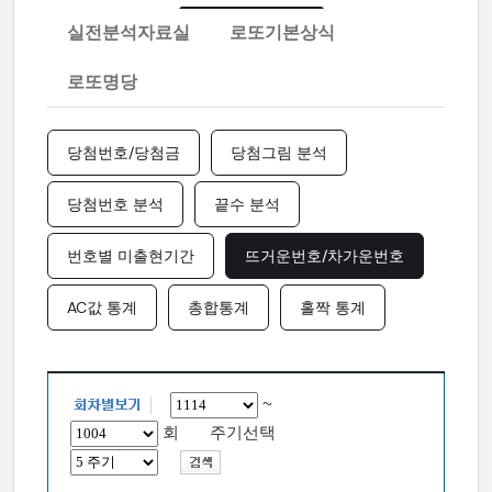
실전분석자료실
로또기본상식
로또명당
당첨번호/당첨금
당첨그림 분석
당첨번호 분석
끝수 분석
번호별 미출현기간
뜨거운번호/차가운번호
AC값 통계
총합통계
홀짝 통계
~
회 주기선택