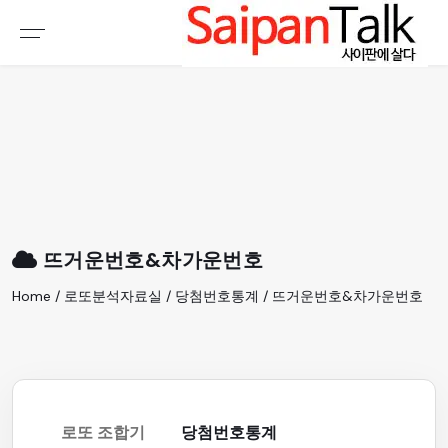
여행정보
생활정보
추천여행지
부동산
액티비티
운세
오늘날씨
로또
뜨거운번호&차가운번호
갤러리 & 동영상
Home / 로또분석자료실 / 당첨번호통계 / 뜨거운번호&차가운번호
로또 조합기
당첨번호통계