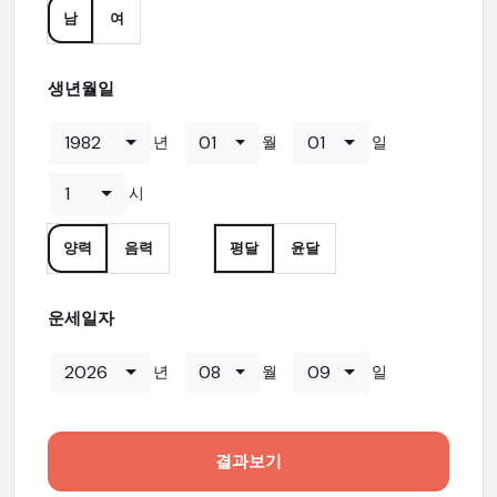
남
여
생년월일
1982
01
01
년
월
일
1
시
양력
음력
평달
윤달
운세일자
2026
08
09
년
월
일
결과보기