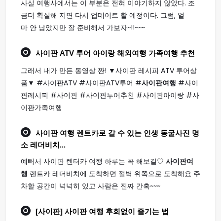
사실 여행사에서는 이 부분은 전혀 이야기하지 않았다. 조
금더 확실해 지면 다시 업데이트 할 예정이다. 그럼, 얼
마 안 남았지만 잘 준비해서 가보자~!!~~~
사이판
ATV 투어 아이랑 해외
여행
가족
여행
추천
그래서 내가 만든 동영상 짠! ▼사이판 레시피 ATV 투어상
품▼ #사이판ATV #사이판ATV투어 #
사이판여행
#사이
판레시피 #사이판 #사이판투어추천 #사이판아이랑 #사
이판가족여행
사이판 여행
렌트카로 갈 수 있는 인생 동굴사진 명
소 레더비치...
예뻐서 사이판 렌터카 여행 하루는 꼭 해보길♡
사이판여
행
렌트카 레더비치에 도착하면 절벽 위쪽으로 도착해요 주
차할 공간이 넉넉히 있고 사람은 진짜 간혹~~~
[사이판]
사이판 여행
후회없이 즐기는 법