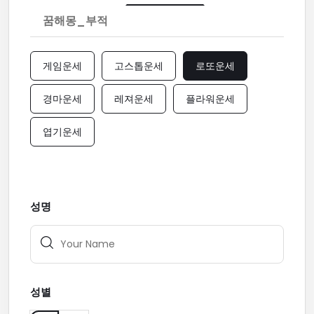
꿈해몽_부적
게임운세
고스톱운세
로또운세
경마운세
레져운세
플라워운세
엽기운세
성명
성별