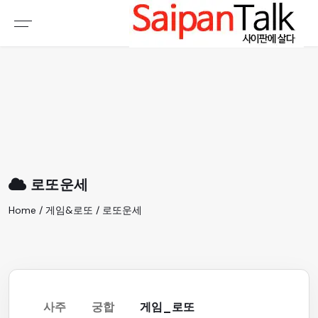
여행정보
생활정보
추천여행지
부동산
액티비티
운세
오늘날씨
로또
로또운세
갤러리 & 동영상
Home / 게임&로또 / 로또운세
사주
궁합
게임_로또