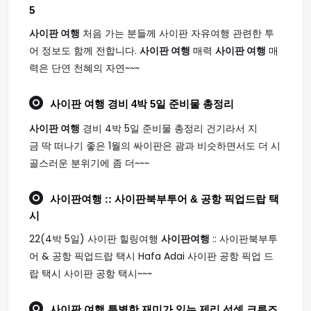
5
사이판 여행
처음 가는 분들께 사이판 자유여행 관련한 투
어 정보도 함께 전합니다.
사이판 여행
매력
사이판 여행
매
력은 단연 천혜의 자연~~~
사이판 여행
경비 4박 5일 준비물 총정리
사이판 여행
경비 4박 5일 준비물 총정리 건기라서 지
금 딱 떠나기 좋은 1월의 싸이판은 괌과 비슷하면서도 더 시
골스러운 분위기에 좀 더~~~
사이판여행
:: 사이판북부투어 & 공항 픽업드랍 택
시
22(4박 5일) 사이판 힐링여행
사이판여행
:: 사이판북부투
어 & 공항 픽업드랍 택시 Hafa Adai 사이판 공항 픽업 드
랍 택시 사이판 공항 택시~~~
사이판 여행
특별한 재미가 있는 제리 선셋 크루즈