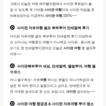
그래서 오늘은 저희 에어텔닷컴에서 사이판 후회없이 즐
길 수 있도록 꼭 가야할
사이판 여행
지와 사이판 맛집을 준
비해보았어요 지금부터
사이판 여행
200%~~~
사이판
자유
여행
셀프 북부투어 만세절벽 후기
사이판 자유여행 셀프 북부투어 만세절벽 후기 안녕하세
요 신이나는 여행중인 여행가 이나예요 사이판... 동시에 슬
프기도 한 만세절벽이였어요 오늘은
사이판 여행
중 셀프투
어로~~~
사이판
북부투어 새섬, 만세절벽, 별빛투어,
여행
필
수코스
아니 필수에요~ 자유
여행
하시는 분들도 마나가하섬과 새
섬은 꼭 와야 한다고 말씀드리고 싶어요. 반대편으로 보
면 거대한 암석으로 된 산도 보입니다.
사이판
섬이라는~~~
사이판 여행
항공권 & 사이판 자유여행 투어 명소