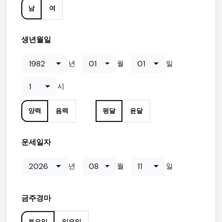
남
여
생년월일
1982
01
01
년
월
일
1
시
양력
음력
평달
윤달
운세일자
2026
08
11
년
월
일
금주경마
토요일
일요일