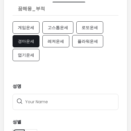
꿈해몽_부적
게임운세
고스톱운세
로또운세
경마운세
레져운세
플라워운세
엽기운세
성명
성별