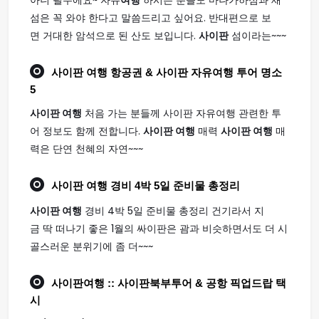
아니 필수에요~ 자유
여행
하시는 분들도 마나가하섬과 새
섬은 꼭 와야 한다고 말씀드리고 싶어요. 반대편으로 보
면 거대한 암석으로 된 산도 보입니다.
사이판
섬이라는~~~
사이판 여행
항공권 & 사이판 자유여행 투어 명소
5
사이판 여행
처음 가는 분들께 사이판 자유여행 관련한 투
어 정보도 함께 전합니다.
사이판 여행
매력
사이판 여행
매
력은 단연 천혜의 자연~~~
사이판 여행
경비 4박 5일 준비물 총정리
사이판 여행
경비 4박 5일 준비물 총정리 건기라서 지
금 딱 떠나기 좋은 1월의 싸이판은 괌과 비슷하면서도 더 시
골스러운 분위기에 좀 더~~~
사이판여행
:: 사이판북부투어 & 공항 픽업드랍 택
시