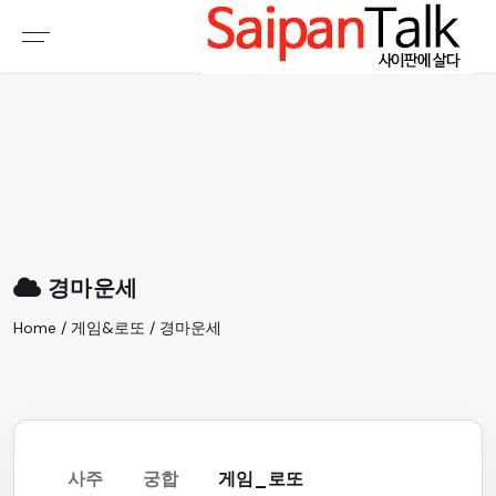
여행정보
생활정보
추천여행지
부동산
액티비티
운세
오늘날씨
로또
경마운세
갤러리 & 동영상
Home / 게임&로또 / 경마운세
사주
궁합
게임_로또