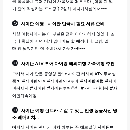
를 작성하니 그때 기억이 새록새록 떠오른다 (점점 더 잊
기 전에 작성하는 포스팅!) 2일차 마나가하섬에서~~~
사이판 여행
- 사이판 입국시 필요 서류 준비
사실 여행사에서는 이 부분은 전혀 이야기하지 않았다. 조
금더 확실해 지면 다시 업데이트 할 예정이다. 그럼, 얼
마 안 남았지만 잘 준비해서 가보자~!!~~~
사이판
ATV 투어 아이랑 해외
여행
가족
여행
추천
그래서 내가 만든 동영상 짠! ▼사이판 레시피 ATV 투어상
품▼ #사이판ATV #사이판ATV투어 #
사이판여행
#사이
판레시피 #사이판 #사이판투어추천 #사이판아이랑 #사
이판가족여행
사이판 여행
렌트카로 갈 수 있는 인생 동굴사진 명
소 레더비치...
예뻐서 사이판 렌터카 여행 하루는 꼭 해보길♡
사이판여