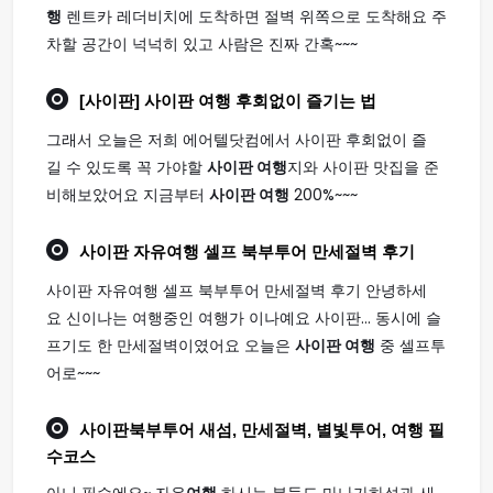
행
렌트카 레더비치에 도착하면 절벽 위쪽으로 도착해요 주
차할 공간이 넉넉히 있고 사람은 진짜 간혹~~~
[사이판]
사이판 여행
후회없이 즐기는 법
그래서 오늘은 저희 에어텔닷컴에서 사이판 후회없이 즐
길 수 있도록 꼭 가야할
사이판 여행
지와 사이판 맛집을 준
비해보았어요 지금부터
사이판 여행
200%~~~
사이판
자유
여행
셀프 북부투어 만세절벽 후기
사이판 자유여행 셀프 북부투어 만세절벽 후기 안녕하세
요 신이나는 여행중인 여행가 이나예요 사이판... 동시에 슬
프기도 한 만세절벽이였어요 오늘은
사이판 여행
중 셀프투
어로~~~
사이판
북부투어 새섬, 만세절벽, 별빛투어,
여행
필
수코스